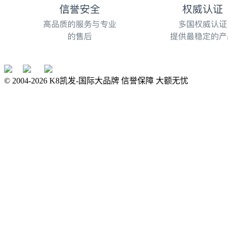
© 2004-
2026
K8凯发-国际大品牌 信誉保障 大额无忧