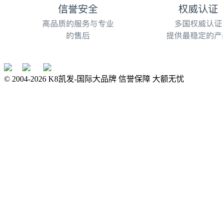
© 2004-
2026
K8凯发-国际大品牌 信誉保障 大额无忧