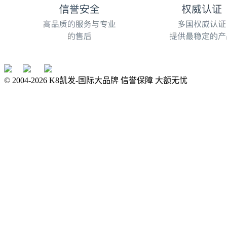
© 2004-
2026
K8凯发-国际大品牌 信誉保障 大额无忧