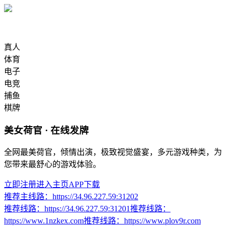
真人
体育
电子
电竞
捕鱼
棋牌
美女荷官 · 在线发牌
全网最美荷官，倾情出演，极致视觉盛宴，多元游戏种类，为
您带来最舒心的游戏体验。
立即注册
进入主页
APP下载
推荐主线路：
https://34.96.227.59:31202
推荐线路：
https://34.96.227.59:31201
推荐线路：
https://www.1nzkex.com
推荐线路：
https://www.plov9r.com