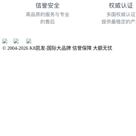
© 2004-
2026
K8凯发-国际大品牌 信誉保障 大额无忧