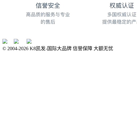
© 2004-
2026
K8凯发-国际大品牌 信誉保障 大额无忧