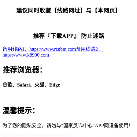
建议同时收藏【线路网址】与【本网页】
推荐『下载APP』 防止迷路
备用线路
1
：
https://www.rznbm.com
备用线路
2
：
https://www.k8900.com
推荐浏览器：
谷歌、Safari、火狐、Edge
温馨提示：
为了您的隐私安全，请勿与"国家反诈中心"APP同设备使用！