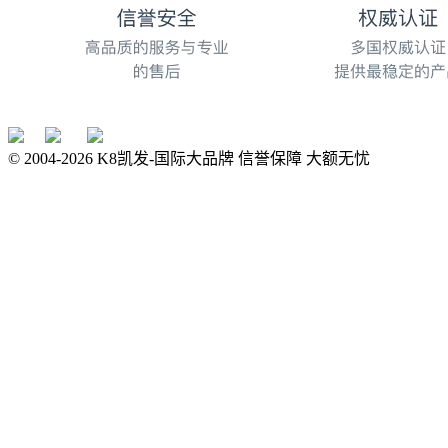
© 2004-
2026
K8凯发-国际大品牌 信誉保障 大额无忧