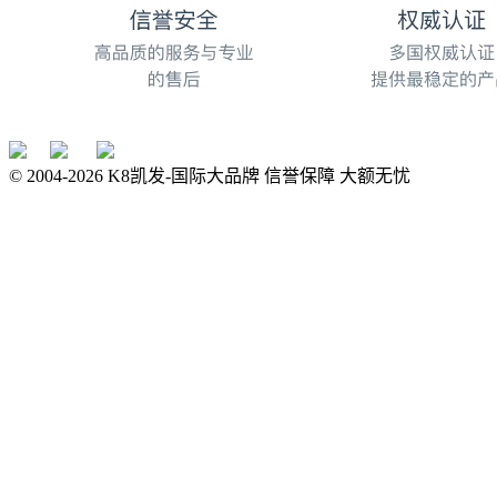
© 2004-
2026
K8凯发-国际大品牌 信誉保障 大额无忧