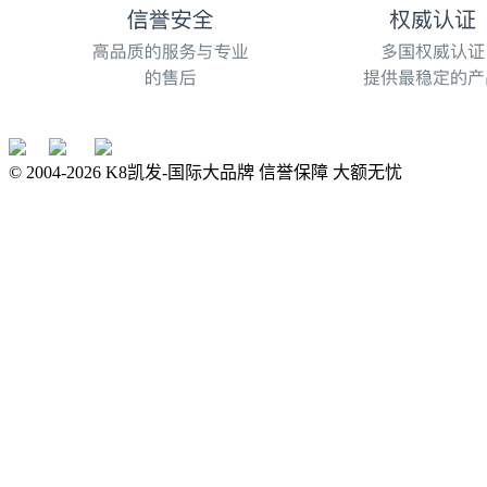
© 2004-
2026
K8凯发-国际大品牌 信誉保障 大额无忧