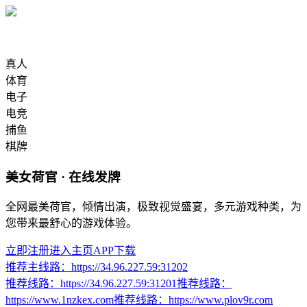
真人
体育
电子
电竞
捕鱼
棋牌
美女荷官 · 在线发牌
全网最美荷官，倾情出演，极致视觉盛宴，多元游戏种类，为
您带来最舒心的游戏体验。
立即注册
进入主页
APP下载
推荐主线路：
https://34.96.227.59:31202
推荐线路：
https://34.96.227.59:31201
推荐线路：
https://www.1nzkex.com
推荐线路：
https://www.plov9r.com