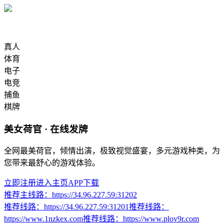
真人
体育
电子
电竞
捕鱼
棋牌
美女荷官 · 在线发牌
全网最美荷官，倾情出演，极致视觉盛宴，多元游戏种类，为
您带来最舒心的游戏体验。
立即注册
进入主页
APP下载
推荐主线路：
https://34.96.227.59:31202
推荐线路：
https://34.96.227.59:31201
推荐线路：
https://www.1nzkex.com
推荐线路：
https://www.plov9r.com