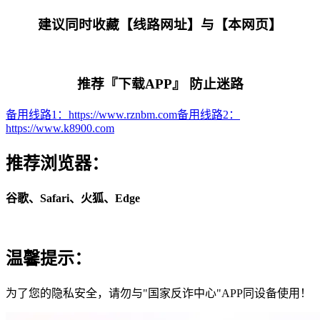
建议同时收藏【线路网址】与【本网页】
推荐『下载APP』 防止迷路
备用线路
1
：
https://www.rznbm.com
备用线路
2
：
https://www.k8900.com
推荐浏览器：
谷歌、Safari、火狐、Edge
温馨提示：
为了您的隐私安全，请勿与"国家反诈中心"APP同设备使用！