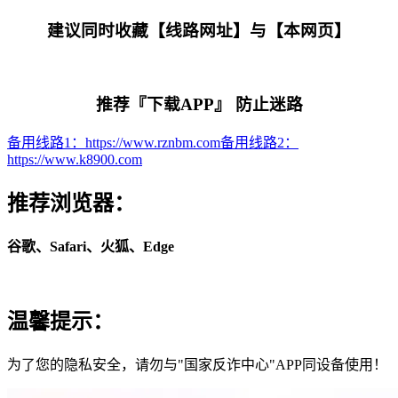
建议同时收藏【线路网址】与【本网页】
推荐『下载APP』 防止迷路
备用线路
1
：
https://www.rznbm.com
备用线路
2
：
https://www.k8900.com
推荐浏览器：
谷歌、Safari、火狐、Edge
温馨提示：
为了您的隐私安全，请勿与"国家反诈中心"APP同设备使用！