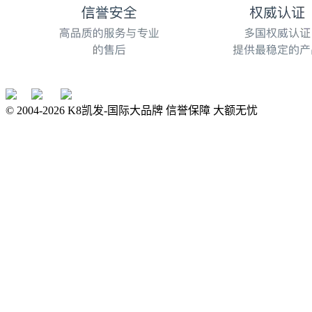
© 2004-
2026
K8凯发-国际大品牌 信誉保障 大额无忧