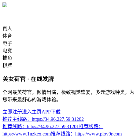
真人
体育
电子
电竞
捕鱼
棋牌
美女荷官 · 在线发牌
全网最美荷官，倾情出演，极致视觉盛宴，多元游戏种类，为
您带来最舒心的游戏体验。
立即注册
进入主页
APP下载
推荐主线路：
https://34.96.227.59:31202
推荐线路：
https://34.96.227.59:31201
推荐线路：
https://www.1nzkex.com
推荐线路：
https://www.plov9r.com