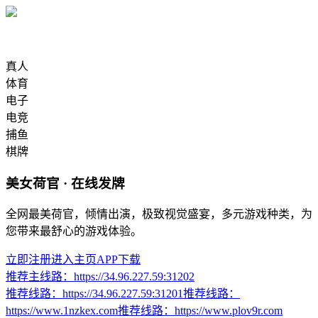
真人
体育
电子
电竞
捕鱼
棋牌
美女荷官 · 在线发牌
全网最美荷官，倾情出演，极致视觉盛宴，多元游戏种类，为
您带来最舒心的游戏体验。
立即注册
进入主页
APP下载
推荐主线路：
https://34.96.227.59:31202
推荐线路：
https://34.96.227.59:31201
推荐线路：
https://www.1nzkex.com
推荐线路：
https://www.plov9r.com