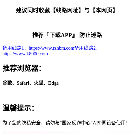
建议同时收藏【线路网址】与【本网页】
推荐『下载APP』 防止迷路
备用线路
1
：
https://www.rznbm.com
备用线路
2
：
https://www.k8900.com
推荐浏览器：
谷歌、Safari、火狐、Edge
温馨提示：
为了您的隐私安全，请勿与"国家反诈中心"APP同设备使用！