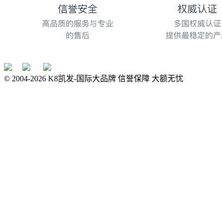
© 2004-
2026
K8凯发-国际大品牌 信誉保障 大额无忧