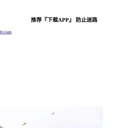
推荐『下载APP』 防止迷路
00.com