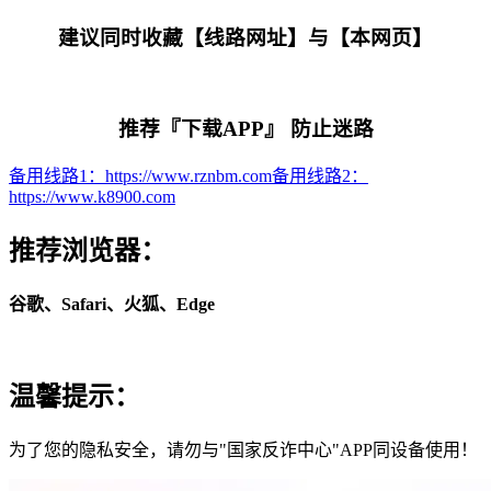
建议同时收藏【线路网址】与【本网页】
推荐『下载APP』 防止迷路
备用线路
1
：
https://www.rznbm.com
备用线路
2
：
https://www.k8900.com
推荐浏览器：
谷歌、Safari、火狐、Edge
温馨提示：
为了您的隐私安全，请勿与"国家反诈中心"APP同设备使用！