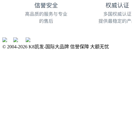
© 2004-
2026
K8凯发-国际大品牌 信誉保障 大额无忧