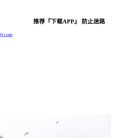
推荐『下载APP』 防止迷路
00.com