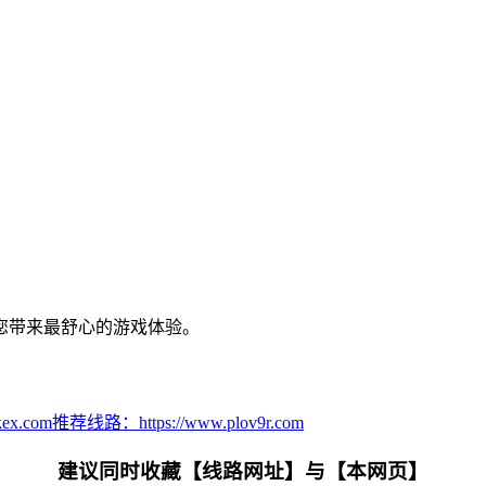
您带来最舒心的游戏体验。
kex.com
推荐线路：
https://www.plov9r.com
建议同时收藏【线路网址】与【本网页】