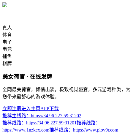
真人
体育
电子
电竞
捕鱼
棋牌
美女荷官 · 在线发牌
全网最美荷官，倾情出演，极致视觉盛宴，多元游戏种类，为
您带来最舒心的游戏体验。
立即注册
进入主页
APP下载
推荐主线路：
https://34.96.227.59:31202
推荐线路：
https://34.96.227.59:31201
推荐线路：
https://www.1nzkex.com
推荐线路：
https://www.plov9r.com