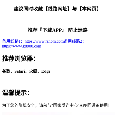
建议同时收藏【线路网址】与【本网页】
推荐『下载APP』 防止迷路
备用线路
1
：
https://www.rznbm.com
备用线路
2
：
https://www.k8900.com
推荐浏览器：
谷歌、Safari、火狐、Edge
温馨提示：
为了您的隐私安全，请勿与"国家反诈中心"APP同设备使用！