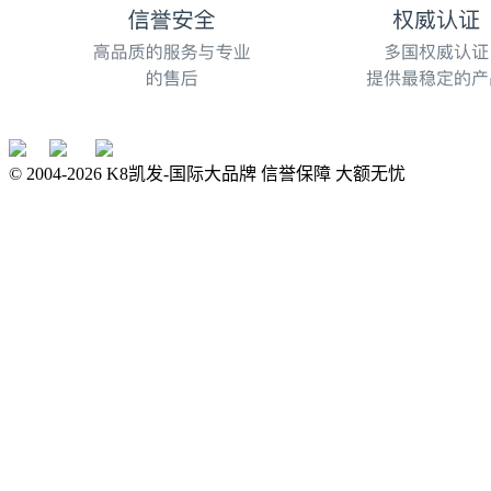
© 2004-
2026
K8凯发-国际大品牌 信誉保障 大额无忧