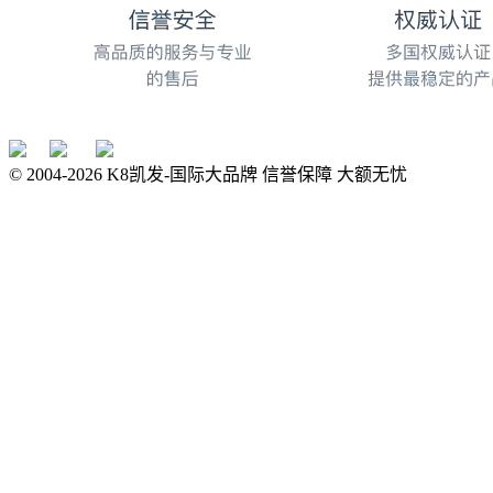
© 2004-
2026
K8凯发-国际大品牌 信誉保障 大额无忧