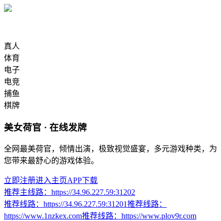
真人
体育
电子
电竞
捕鱼
棋牌
美女荷官 · 在线发牌
全网最美荷官，倾情出演，极致视觉盛宴，多元游戏种类，为
您带来最舒心的游戏体验。
立即注册
进入主页
APP下载
推荐主线路：
https://34.96.227.59:31202
推荐线路：
https://34.96.227.59:31201
推荐线路：
https://www.1nzkex.com
推荐线路：
https://www.plov9r.com