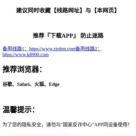
建议同时收藏【线路网址】与【本网页】
推荐『下载APP』 防止迷路
备用线路
1
：
https://www.rznbm.com
备用线路
2
：
https://www.k8900.com
推荐浏览器：
谷歌、Safari、火狐、Edge
温馨提示：
为了您的隐私安全，请勿与"国家反诈中心"APP同设备使用！