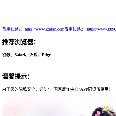
备用线路
1
：
https://www.rznbm.com
备用线路
2
：
https://www.k89
推荐浏览器：
谷歌、Safari、火狐、Edge
温馨提示：
为了您的隐私安全，请勿与"国家反诈中心"APP同设备使用！