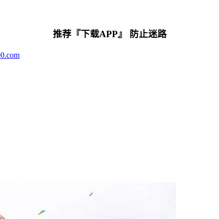
推荐『下载APP』 防止迷路
00.com